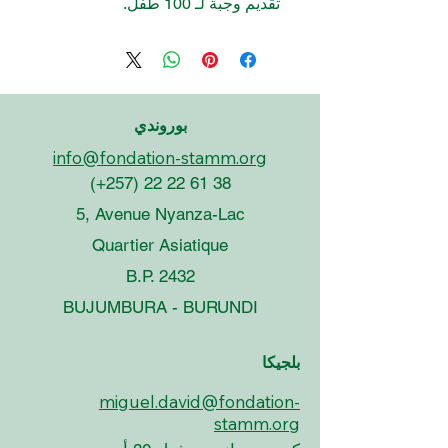
تقديم وجبة لـ 100 طفل.
بوروندي
info@fondation-stamm.org
(+257)
22 22 61 38
5, Avenue Nyanza-Lac
Quartier Asiatique
B.P. 2432
BUJUMBURA - BURUNDI
بلجيكا
miguel.david@fondation-
stamm.org