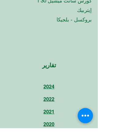
كورس سانت ميشيل 30 أ
إيتربيك
بروكسل - بلجيكا
تقارير
2024
2022
2021
2020
2019