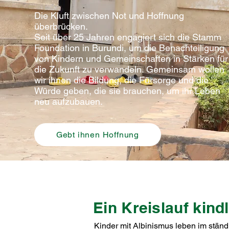
Die Kluft zwischen Not und Hoffnung
überbrücken.
Seit über 25 Jahren engagiert sich die Stamm
Foundation in Burundi, um die Benachteiligung
von Kindern und Gemeinschaften in Stärken für
die Zukunft zu verwandeln. Gemeinsam wollen
wir ihnen die Bildung, die Fürsorge und die
Würde geben, die sie brauchen, um ihr Leben
neu aufzubauen.
Gebt ihnen Hoffnung
Ein Kreislauf kindl
Kinder mit Albinismus leben im stän