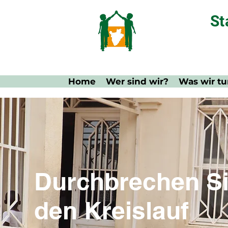
St
Home
Wer sind wir?
Was wir t
Durchbrechen S
den Kreislauf