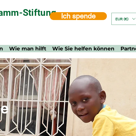
amm-Stiftung
Ich spende
EUR (€)
un
Wie man hilft
Wie Sie helfen können
Partn
ie