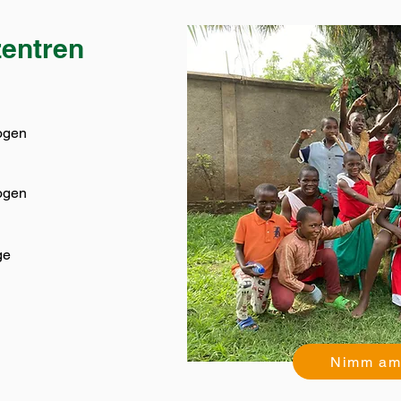
entren
logen
logen
ge
Nimm am 