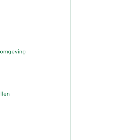
e omgeving 
allen 