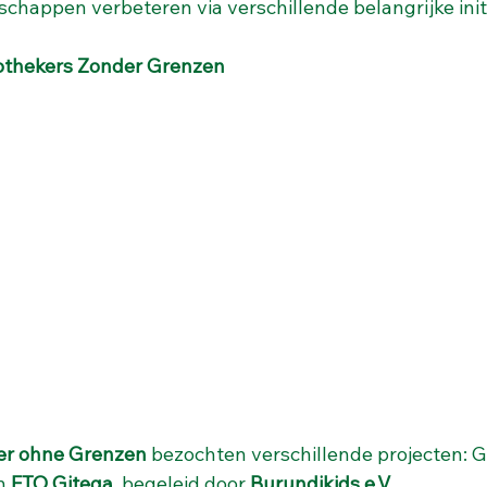
appen verbeteren via verschillende belangrijke init
othekers Zonder Grenzen
er ohne Grenzen
 bezochten verschillende projecten: 
n 
ETO Gitega
, begeleid door 
Burundikids e.V.