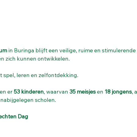
rum
 in Buringa blijft een veilige, ruime en stimulerend
en zich kunnen ontwikkelen.
t spel, leren en zelfontdekking.
en er 
53 kinderen
, waarvan 
35 meisjes
 en 
18 jongens
, 
nabijgelegen scholen.
echten Dag