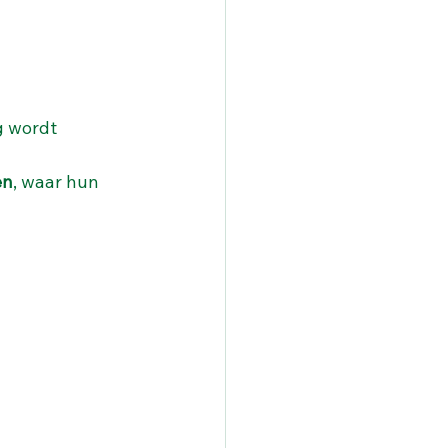
g wordt 
en
, waar hun 