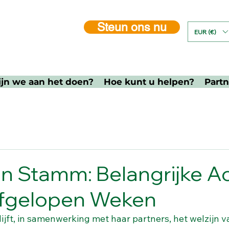
Steun ons nu
EUR (€)
ijn we aan het doen?
Hoe kunt u helpen?
Part
n Stamm: Belangrijke Ac
Afgelopen Weken
jft, in samenwerking met haar partners, het welzijn v