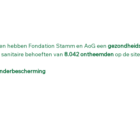
gen hebben Fondation Stamm en AoG een 
gezondheids
 sanitaire behoeften van 
8.042 ontheemden
 op de sit
inderbescherming