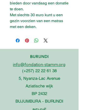
bieden door vandaag een donatie
te doen.
Met slechts 30 euro kunt u een
gezin voorzien van een matras
met een deken.
BURUNDI
info@fondation-stamm.org
(+257)
22 22 61 38
5, Nyanza-Lac Avenue
Aziatische wijk
BP 2432
BUJUMBURA - BURUNDI
BELGIË