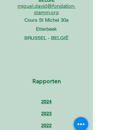
miguel.david@fondation-
stamm.org
Cours St Michel 30a
Etterbeek
BRUSSEL - BELGIË
Rapporten
2024
2023
2022