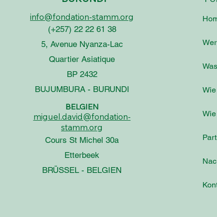
info@fondation-stamm.org
Ho
(+257) 22 22 61 38
Wer 
5, Avenue Nyanza-Lac
Quartier Asiatique
Was 
BP 2432
BUJUMBURA - BURUNDI
Wie 
BELGIEN
Wie
miguel.david@fondation-
stamm.org
Part
Cours St Michel 30a
Etterbeek
Nac
BRÜSSEL - BELGIEN
Kont