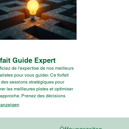
fait Guide Expert
iciez de l'expertise de nos meilleurs
alistes pour vous guider. Ce forfait
t des sessions stratégiques pour
rer les meilleures pistes et optimiser
 approche. Prenez des décisions
rées grâce à nos conseils d'experts
 anzeigen
ous aideront à structurer votre
rche.
Öffnungszeiten