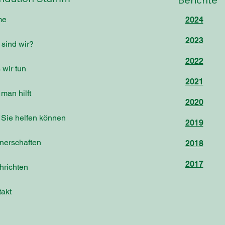
me
2024
2023
sind wir?
2022
wir tun
2021
man hilft
2020
 Sie helfen können
2019
nerschaften
2018
2017
hrichten
akt