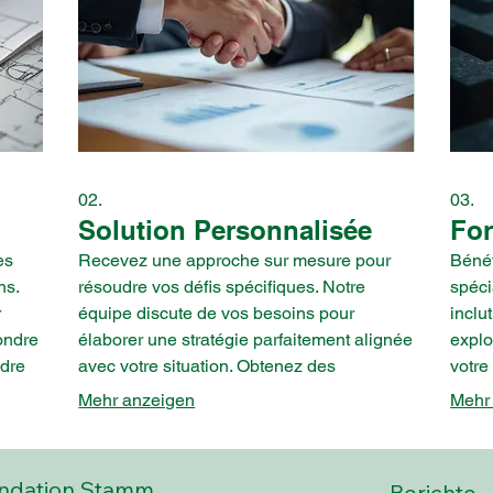
02.
03.
Solution Personnalisée
For
es
Recevez une approche sur mesure pour
Bénéf
ns.
résoudre vos défis spécifiques. Notre
spéci
r
équipe discute de vos besoins pour
inclu
ondre
élaborer une stratégie parfaitement alignée
explo
ndre
avec votre situation. Obtenez des
votre
er
recommandations concrètes pour optimiser
éclai
Mehr anzeigen
Mehr
oche
vos résultats et avancer efficacement.
qui v
déma
ndation Stamm
Berichte