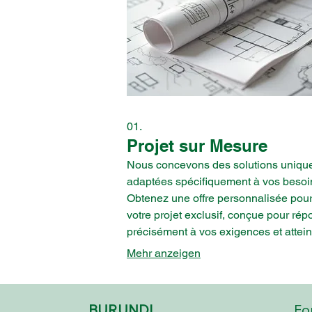
01.
Projet sur Mesure
Nous concevons des solutions uniqu
adaptées spécifiquement à vos besoi
Obtenez une offre personnalisée pou
votre projet exclusif, conçue pour rép
précisément à vos exigences et attei
vos objectifs. Laissez-nous transform
Mehr anzeigen
votre vision en réalité avec une appr
dédiée.
BURUNDI
Fo