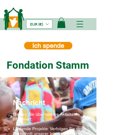
EUR (€)
Ich spende
Fondation Stamm
Nachricht
Bleiben Sie über unsere Aktivitäten
informiert:
Laufende Projekte: Verfolgen Sie den
Fortschritt unserer Interventionen in