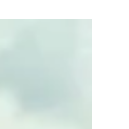
Die Stiftung Stamm arbeitet weiterhin mit ihren
Partnern zusammen, um das Wohlbefinden der
burundischen Gemeinden durch verschiedene
Schlüsselinitiativen zu verbessern. Besuch von
Apotheker ohne Grenzen Mitglieder von
Apotheker ohne Grenzen besuchten mehrere
Projekte: Gatumba, Kajaga, Mutakura und die
ETO Gitega , begleitet von Burundikids e.V. Dieser
Besuch verdeutlichte die Wirkung der technischen
und materiellen Unterstützung, die den
Gesundheitszentren und Schulen berei