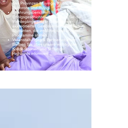
den Provinzen Muyinga, Kirundo,
Ruhororo und Ruyigi.
Erfahrungsberichte &
Erfolgsgeschichten: Entdecken Sie die
Werdegänge junger Unternehmer,
akkreditierter Genossenschaften und
Studenten, die im Mittelpunkt unserer
Programme stehen.
Veranstaltungen & Partnerschaften:
Bleiben Sie über unsere wichtigsten
Kooperationen und Stiftungs-
Highlights informiert.