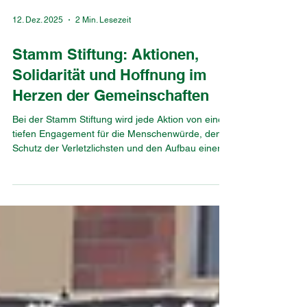
12. Dez. 2025
2 Min. Lesezeit
Stamm Stiftung: Aktionen,
Solidarität und Hoffnung im
Herzen der Gemeinschaften
Bei der Stamm Stiftung wird jede Aktion von einem
tiefen Engagement für die Menschenwürde, den
Schutz der Verletzlichsten und den Aufbau einer
solidarischeren Zukunft geleitet. In den letzten
Wochen haben mehrere Initiativen unsere Mission
geprägt und die greifbare Wirkung von Solidarität
vor Ort gezeigt. Förderung von Hygiene und
Gesundheit auf dem Gelände der kongolesischen
Flüchtlinge Die Stamm Stiftung sorgt für das
Wohlbefinden der Flüchtlinge in Musenyi, indem
sie ein T