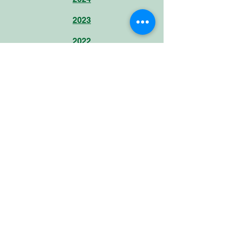
2023
2022
2021
2020
2019
2018
2017
Öffnungszeiten
Montag bis Donnerstag (08:00-17:00 Uhr)
Freitag (08:00-14:00 Uhr)
Nützliche Links