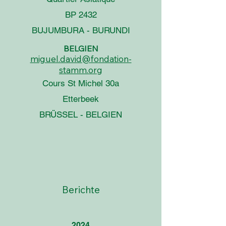
BP 2432
BUJUMBURA - BURUNDI
BELGIEN
miguel.david@fondation-
stamm.org
Cours St Michel 30a
Etterbeek
BRÜSSEL - BELGIEN
Berichte
2024