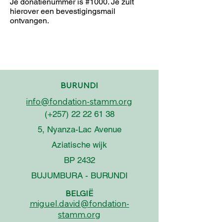
Je donatienummer is #1000. Je zult
hierover een bevestigingsmail
ontvangen.
BURUNDI
info@fondation-stamm.org
(+257)
22 22 61 38
5, Nyanza-Lac Avenue
Aziatische wijk
BP 2432
BUJUMBURA - BURUNDI
BELGIË
miguel.david@fondation-
stamm.org