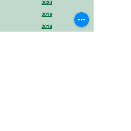
2020
2019
2018
2017
Service-uren
Maandag tot donderdag (08:00 - 17:00)
Vrijdag (08:00 - 14:00)
Nuttige links
facebook.com/FondationStamm
instagram.com/fondation_stamm/
burundikids.org