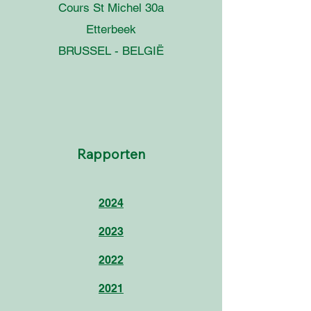
Cours St Michel 30a
Etterbeek
BRUSSEL - BELGIË
Rapporten
2024
2023
2022
2021