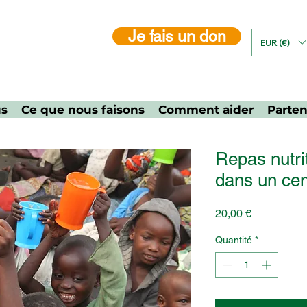
Je fais un don
EUR (€)
us
Ce que nous faisons
Comment aider
Parten
Repas nutri
dans un cen
Prix
20,00 €
Quantité
*