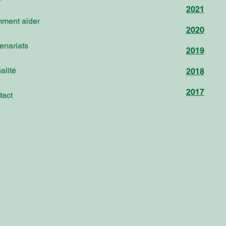
2021
ment aider
2020
enariats
2019
alité
2018
2017
tact